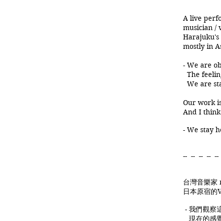
A live per
musician /
Harajuku's
mostly in A
- We are ob
The feeling
We are stay
Our work i
And I think
- We stay h
-- -- -- -- --
台灣音樂家 m
日本原宿的
- 我們觀
現在的感覺