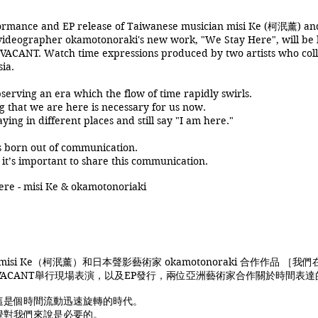
formance and EP release of Taiwanese musician misi Ke (柯泯薰) an
 videographer okamotonoraki's new work, "We Stay Here", will be 
 VACANT. Watch time expressions produced by two artists who col
sia.
serving an era which the flow of time rapidly swirls.
 that we are here is necessary for us now.
ing in different places and still say "I am here."
s born out of communication.
 it’s important to share this communication.
ere - misi Ke & okamotonoriaki
isi Ke（柯泯薰）和日本聲影藝術家 okamotonoraki 合作作品 ［我
VACANT舉行現場表演，以及EP發行，兩位亞洲藝術家合作關於時間表達
察這是個時間流動迅速旋轉的時代。
對我們來說是必要的。