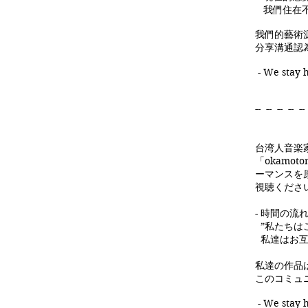
我們住在不
我們的藝術
分享溝通認
- We stay 
-- -- -- -- --
台湾人音楽家
「okamot
ーマンスを
視聴くださ
- 時間の
”私たちは
私達はお互
私達の作品
このコミュ
- We stay 