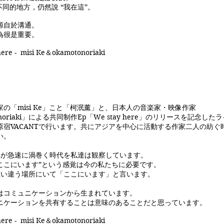
同的地方，仍然說 “我在這”。
源自於溝通。
為很是重要。
here - misi Ke＆okamotonoriaki
の「misi Ke」こと「柯泯薰」と、日本人の音楽家・映像作家
onoriaki」による共同制作Ep「We stay here」のリリースを記念し
原宿VACANTで行います。共にアジアを中心に活動する作家二人の紡ぐ
い。
流れが急速に渦巻く時代を私達は観察しています。
ここにいます”という感覚は今の私たちに必要です。
い違う場所にいて「ここにいます」と言います。
はコミュニケーションから生まれています。
ニケーションを共有することは意味のあることだと思っています。
here - misi Ke＆okamotonoriaki