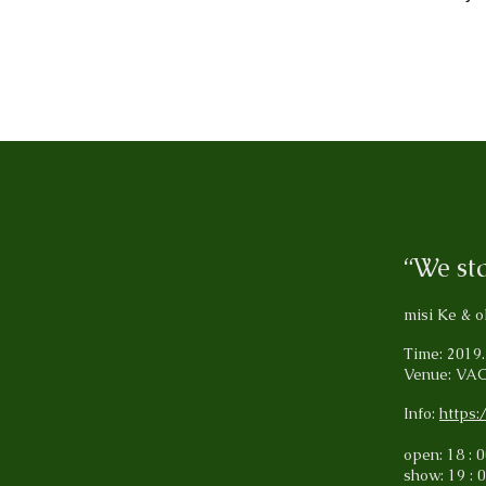
“We st
misi Ke & 
Time: 2019.
Venue: VAC
Info:
https
open: 18 : 
show: 19 : 