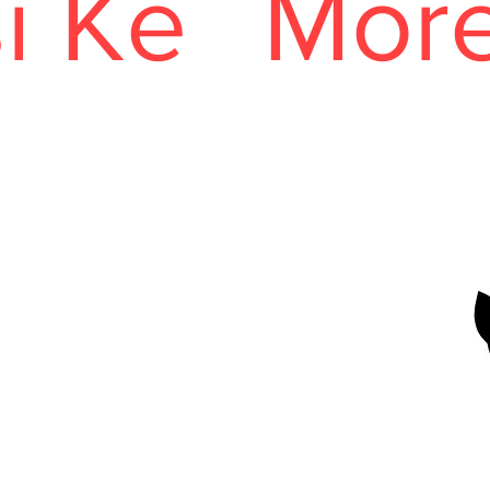
i Ke
Mor