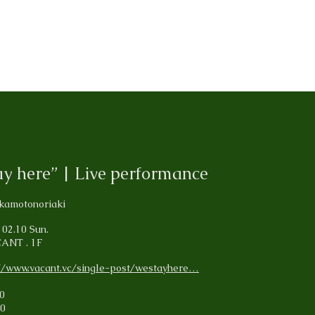
ay here” | Live performance
okamotonoriaki
 02.10 Sun.
ANT . 1F
://www.vacant.vc/single-post/westayhere…
00
00