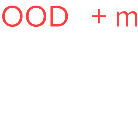
GOOD
+ m