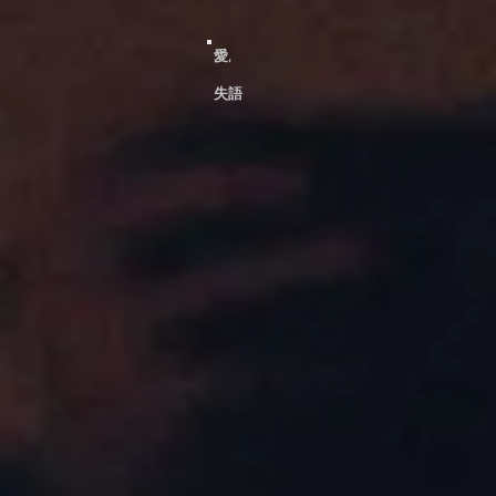
愛,
​失語